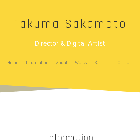
Takuma Sakamoto
Director & Digital Artist
Home
Information
About
Works
Seminar
Contact
Information