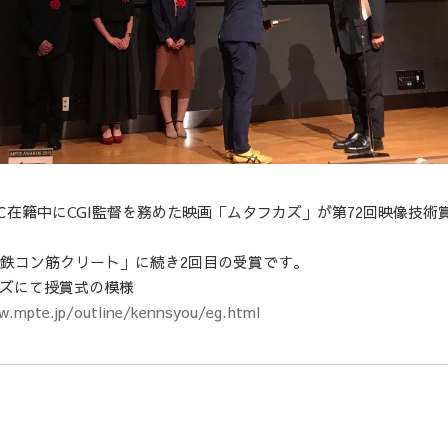
)
℃在籍中にCGI監督を務めた映画「ムタフカズ」が第72回映像技術
「鉄コン筋クリート」に続き2回目の受賞です。
ズにて授賞式の模様
w.mpte.jp/outline/kennsyou/eg.html